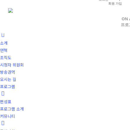
Skip
회원 가입
to
로그인
|
회원가입
main
ON 
ON AIR
프로
content
고려방송
소개
연혁
조직도
시청자 위원회
방송권역
오시는 길
프로그램
편성표
프로그램 소개
커뮤니티