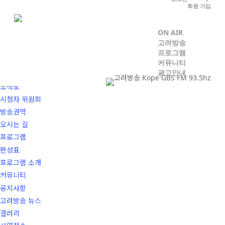
Skip
회원 가입
to
로그인
|
회원가입
main
ON AIR
ON AIR
고려방송
content
고려방송
프로그램
소개
커뮤니티
광고안내
연혁
조직도
시청자 위원회
방송권역
오시는 길
프로그램
편성표
프로그램 소개
커뮤니티
공지사항
고려방송 뉴스
갤러리