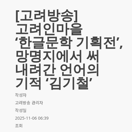
[고려방송]
고려인마을
‘한글문학 기획전’,
망명지에서 써
내려간 언어의
기적 ‘김기철’
작성자
고려방송 관리자
작성일
2025-11-06 06:39
조회