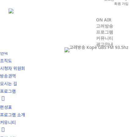
Skip
회원 가입
to
로그인
|
회원가입
main
ON AIR
ON AIR
고려방송
content
고려방송
프로그램
커뮤니티
광고안내
소개
연혁
조직도
시청자 위원회
방송권역
오시는 길
프로그램
편성표
프로그램 소개
커뮤니티