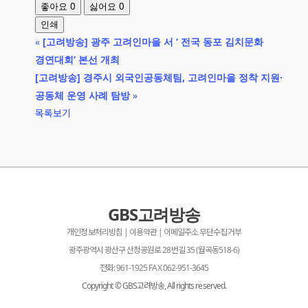
0
0
좋아요
싫어요
인쇄
«
[고려방송] 광주 고려인마을 서 ‘ 전국 동포 김치문화
경연대회’ 본선 개최
[고려방송] 경주시 외국인공동체팀, 고려인마을 정착 지원·
공동체 운영 사례 탐방
»
목록보기
GBS고려방송
개인정보처리방침 | 이용약관 | 이메일주소 무단수집거부
광주광역시 광산구 산정공원로 28번길 35 (월곡동518-6)
전화: 961-1925 FAX 062-951-3645
Copyright © GBS고려방송, All rights reserved.