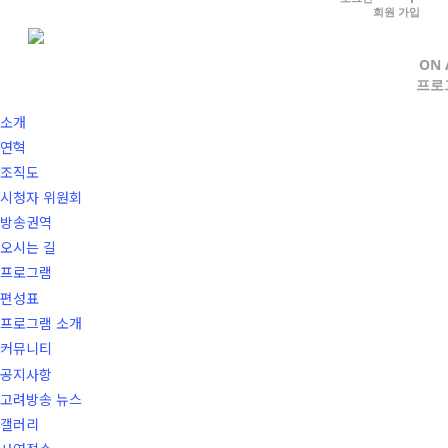
Skip
회원 가입
to
로그인
|
회원가입
main
ON 
ON AIR
프로
content
고려방송
소개
연혁
조직도
시청자 위원회
방송권역
오시는 길
프로그램
편성표
프로그램 소개
커뮤니티
공지사항
고려방송 뉴스
갤러리