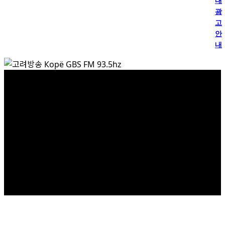
내
광
고
안
내