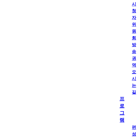
시
청
자
위
원
회
방
송
권
역
오
시
는
길
프
로
그
램
편
성