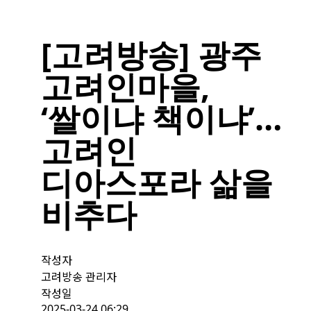
[고려방송] 광주
고려인마을,
‘쌀이냐 책이냐’…
고려인
디아스포라 삶을
비추다
작성자
고려방송 관리자
작성일
2025-03-24 06:29