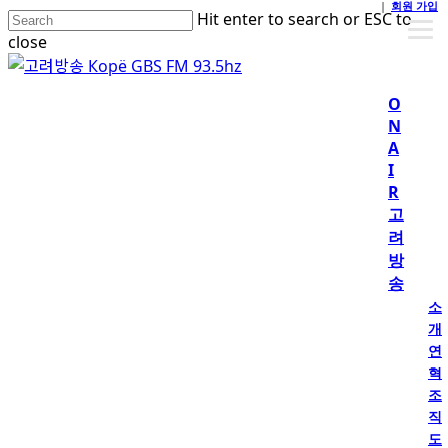
회원 가입
Skip
Hit enter to search or ESC to
to
close
main
Close
content
Search
O
N
A
I
R
고
려
방
송
소
개
연
혁
조
직
도