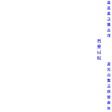
표
프
로
그
램
소
개
커
뮤
니
티
공
지
사
항
고
려
방
송
뉴