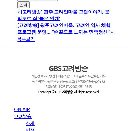
인쇄
«
[고려방송] 광주 고려인마을 그림이야기, 문
빅토르 작 ‘붉은 안개’
[고려방송] 광주고려인마을, 고려인 역사 체험
프로그램 운영… “손끝으로 느끼는 민족정신”
»
목록보기
GBS고려방송
개인정보처리방침 | 이용약관 | 이메일주소 무단수집거부
광주광역시 광산구 산정공원로 28번길 35 (월곡동518-6)
Cl
전화: 961-1925 FAX 062-951-3645
Copyright © GBS고려방송, All rights reserved.
Me
ON AIR
고려방송
소개
연혁