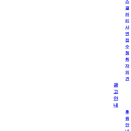
스
갤
러
리
사
연
접
수
청
취
자
의
견
광
고
안
내
후
원
안