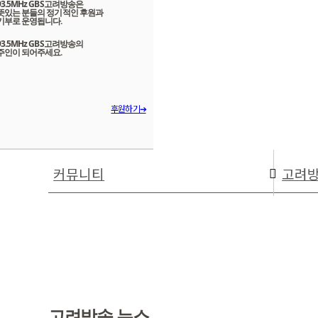
93.5MHz GBS고려방송은
뜻있는 분들의 정기적인 후원과
기부로 운영됩니다.
93.5MHz GBS고려방송의
주인이 되어주세요.
후원하기➔
커뮤니티
고려방
고려방송 뉴스