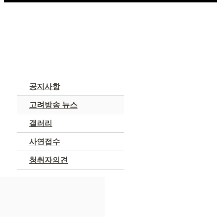
커뮤니티
공지사항
고려방송 뉴스
갤러리
사연접수
청취자의견