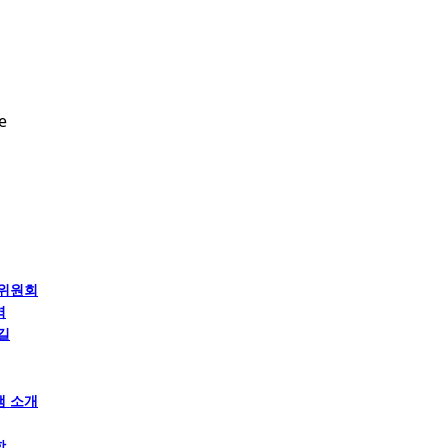
e
 위원회
역
길
램 소개
항