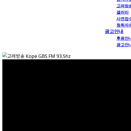
고려방
갤러리
사연접
청취자
광고안내
후원안
광고안