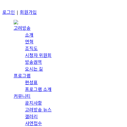
로그인
|
회원가입
고려방송
소개
연혁
조직도
시청자 위원회
방송권역
오시는 길
프로그램
편성표
프로그램 소개
커뮤니티
공지사항
고려방송 뉴스
갤러리
사연접수