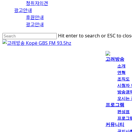
청취자의견
광고안내
후원안내
광고안내
Skip
Hit enter to search or ESC to clos
to
Close
main
Search
Menu
content
고려방송
소개
연혁
조직도
시청자
방송권
오시는 
프로그램
편성표
프로그
커뮤니티
공지사